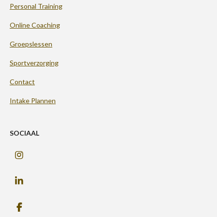
Personal Training
Online Coaching
Groepslessen
Sportverzorging
Contact
Intake Plannen
SOCIAAL
I
n
s
L
t
i
a
n
g
F
k
r